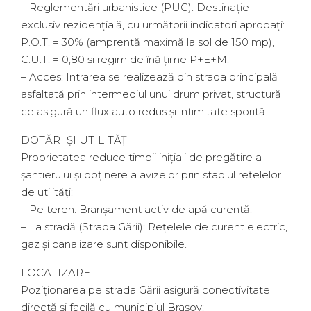
– Reglementări urbanistice (PUG): Destinație
exclusiv rezidențială, cu următorii indicatori aprobați:
P.O.T. = 30% (amprentă maximă la sol de 150 mp),
C.U.T. = 0,80 și regim de înălțime P+E+M.
– Acces: Intrarea se realizează din strada principală
asfaltată prin intermediul unui drum privat, structură
ce asigură un flux auto redus și intimitate sporită.
DOTĂRI ȘI UTILITĂȚI
Proprietatea reduce timpii inițiali de pregătire a
șantierului și obținere a avizelor prin stadiul rețelelor
de utilități:
– Pe teren: Branșament activ de apă curentă.
– La stradă (Strada Gării): Rețelele de curent electric,
gaz și canalizare sunt disponibile.
LOCALIZARE
Poziționarea pe strada Gării asigură conectivitate
directă și facilă cu municipiul Brașov: