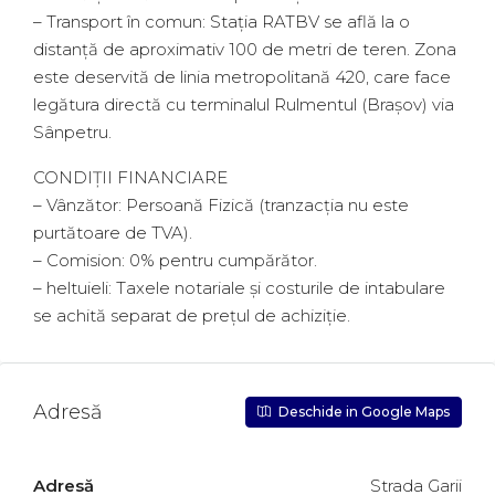
– Transport în comun: Stația RATBV se află la o
distanță de aproximativ 100 de metri de teren. Zona
este deservită de linia metropolitană 420, care face
legătura directă cu terminalul Rulmentul (Brașov) via
Sânpetru.
CONDIȚII FINANCIARE
– Vânzător: Persoană Fizică (tranzacția nu este
purtătoare de TVA).
– Comision: 0% pentru cumpărător.
– heltuieli: Taxele notariale și costurile de intabulare
se achită separat de prețul de achiziție.
Adresă
Deschide in Google Maps
Adresă
Strada Garii