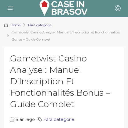
Home
Fără categorie
Gametwist Casino Analyse : Manuel d’Inscription et Fonctionnalités
Bonus – Guide Complet
Gametwist Casino
Analyse : Manuel
D’Inscription Et
Fonctionnalités Bonus –
Guide Complet
8 ani ago
Fără categorie