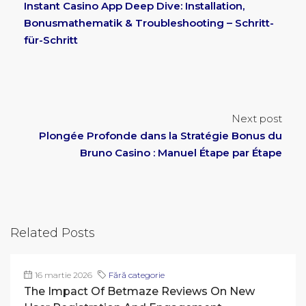
Instant Casino App Deep Dive: Installation,
Bonusmathematik & Troubleshooting – Schritt-
für-Schritt
Next post
Plongée Profonde dans la Stratégie Bonus du
Bruno Casino : Manuel Étape par Étape
Related Posts
16 martie 2026
Fără categorie
The Impact Of Betmaze Reviews On New