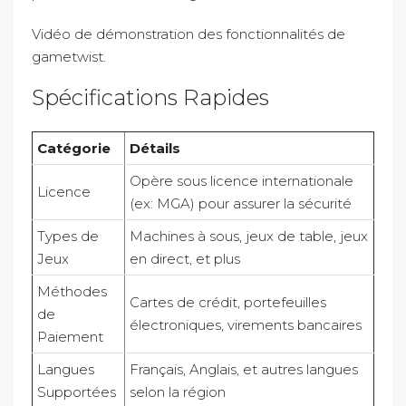
Vidéo de démonstration des fonctionnalités de
gametwist.
Spécifications Rapides
Catégorie
Détails
Opère sous licence internationale
Licence
(ex: MGA) pour assurer la sécurité
Types de
Machines à sous, jeux de table, jeux
Jeux
en direct, et plus
Méthodes
Cartes de crédit, portefeuilles
de
électroniques, virements bancaires
Paiement
Langues
Français, Anglais, et autres langues
Supportées
selon la région