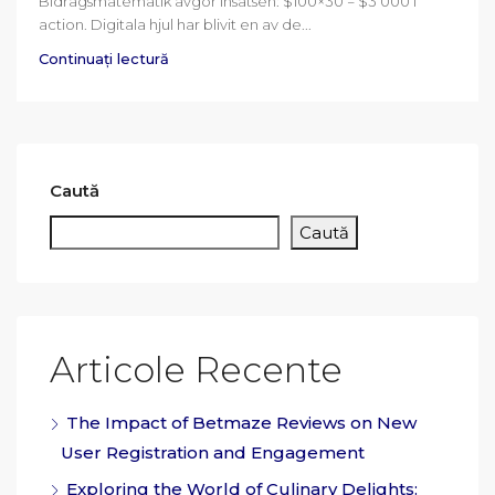
Bidragsmatematik avgör insatsen: $100×30 = $3 000 i
action. Digitala hjul har blivit en av de...
Continuați lectură
Caută
Caută
Articole Recente
The Impact of Betmaze Reviews on New
User Registration and Engagement
Exploring the World of Culinary Delights: