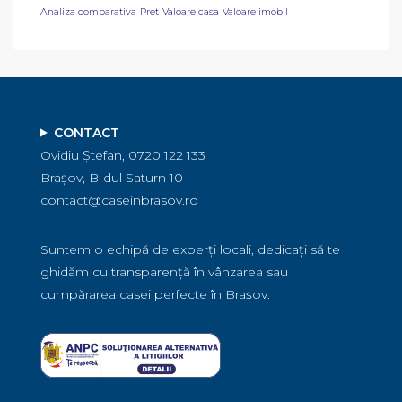
Analiza comparativa
Pret
Valoare casa
Valoare imobil
CONTACT
Ovidiu Ștefan, 0720 122 133
Brașov, B-dul Saturn 10
contact@caseinbrasov.ro
Suntem o echipă de experți locali, dedicați să te
ghidăm cu transparență în vânzarea sau
cumpărarea casei perfecte în Brașov.