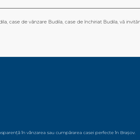
ila, case de vânzare Budila, case de închiriat Budila, vă invită
ansparență în vânzarea sau cumpărarea casei perfecte în Brașov.