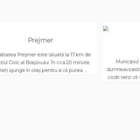
Prejmer
litatea Prejmer este situată la 17 km de
Municipiul
rul Civic al Brașovului. În cca 20 minute,
dumneavoastră
teți ajunge în oraș pentru a vă putea ...
codri verzi vă 