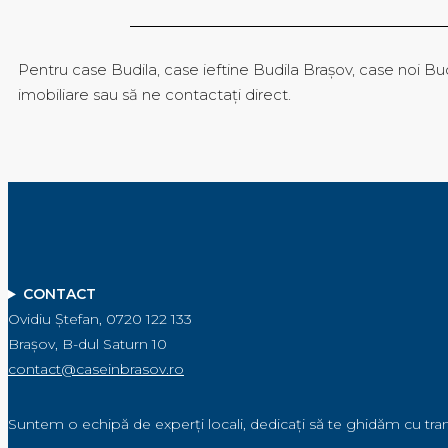
Pentru case Budila, case ieftine Budila Brașov, case noi Bud
imobiliare sau să ne contactați direct.
CONTACT
Ovidiu Ștefan, 0720 122 133
Brașov, B-dul Saturn 10
contact@caseinbrasov.ro
Suntem o echipă de experți locali, dedicați să te ghidăm cu tr