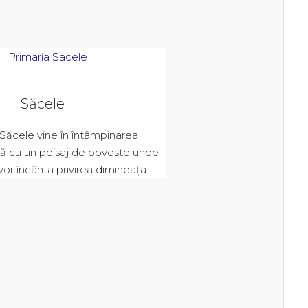
Săcele
 Săcele vine în întâmpinarea
 cu un peisaj de poveste unde
vor încânta privirea dimineața ...