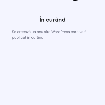
În curând
Se creează un nou site WordPress care va fi
publicat în curând