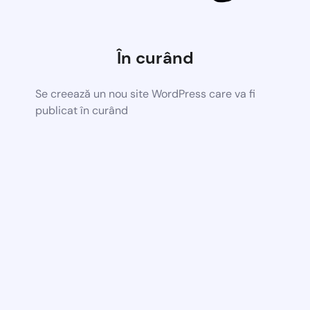
În curând
Se creează un nou site WordPress care va fi
publicat în curând