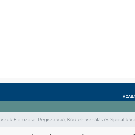
ACAS
szok Elemzése: Regisztráció, Kódfelhasználás és Specifikác