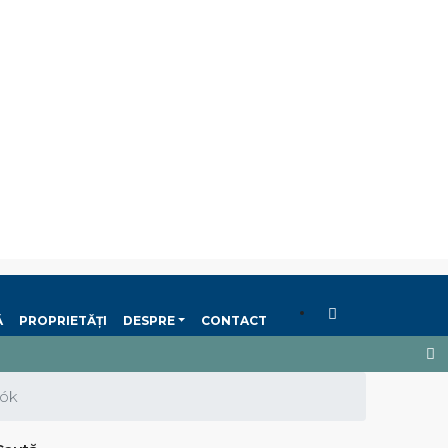
Ă
PROPRIETĂȚI
DESPRE
CONTACT
iók