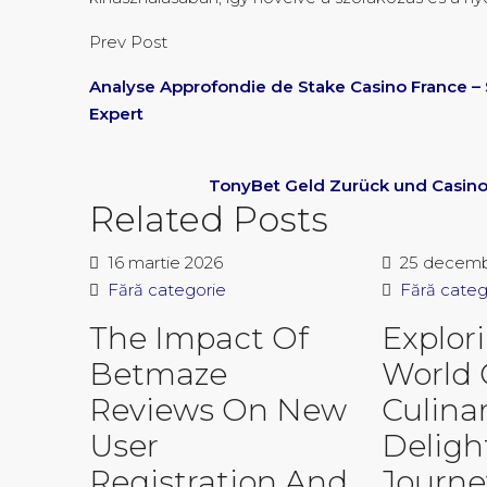
Prev Post
Analyse Approfondie de Stake Casino France – 
Expert
TonyBet Geld Zurück und Casino-F
Related Posts
16 martie 2026
25 decemb
Fără categorie
Fără categ
The Impact Of
Explor
Betmaze
World 
Reviews On New
Culina
User
Deligh
Registration And
Journe