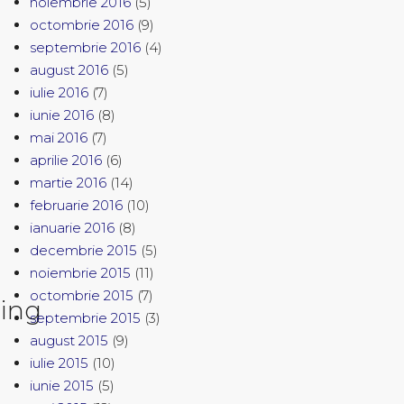
noiembrie 2016
(5)
octombrie 2016
(9)
septembrie 2016
(4)
august 2016
(5)
iulie 2016
(7)
iunie 2016
(8)
mai 2016
(7)
aprilie 2016
(6)
martie 2016
(14)
februarie 2016
(10)
ianuarie 2016
(8)
decembrie 2015
(5)
noiembrie 2015
(11)
octombrie 2015
(7)
ing
septembrie 2015
(3)
august 2015
(9)
iulie 2015
(10)
iunie 2015
(5)