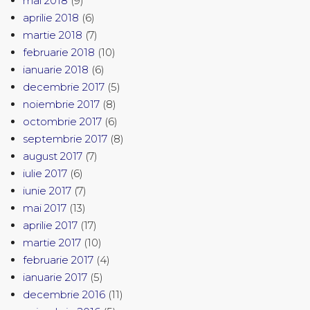
mai 2018
(9)
aprilie 2018
(6)
martie 2018
(7)
februarie 2018
(10)
ianuarie 2018
(6)
decembrie 2017
(5)
noiembrie 2017
(8)
octombrie 2017
(6)
septembrie 2017
(8)
august 2017
(7)
iulie 2017
(6)
iunie 2017
(7)
mai 2017
(13)
aprilie 2017
(17)
martie 2017
(10)
februarie 2017
(4)
ianuarie 2017
(5)
decembrie 2016
(11)