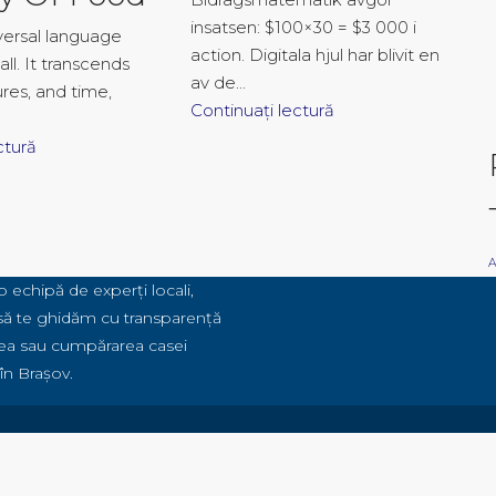
insatsen: $100×30 = $3 000 i
versal language
action. Digitala hjul har blivit en
all. It transcends
av de...
ures, and time,
Continuați lectură
ctură
A
echipă de experți locali,
 să te ghidăm cu transparență
rea sau cumpărarea casei
în Brașov.