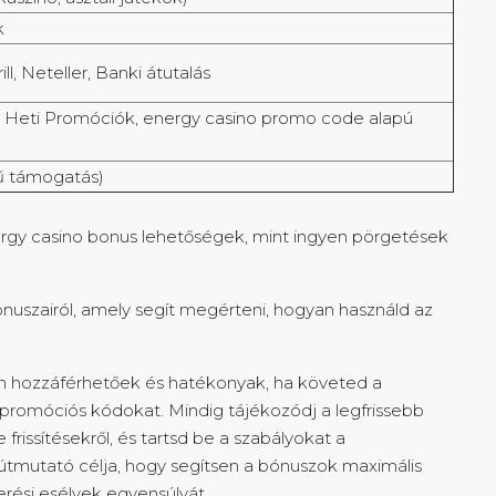
k
l, Neteller, Banki átutalás
, Heti Promóciók, energy casino promo code alapú
vű támogatás)
nergy casino bonus lehetőségek, mint ingyen pörgetések
nuszairól, amely segít megérteni, hogyan használd az
en hozzáférhetőek és hatékonyak, ha követed a
 promóciós kódokat. Mindig tájékozódj a legfrissebb
frissítésekről, és tartsd be a szabályokat a
mutató célja, hogy segítsen a bónuszok maximális
erési esélyek egyensúlyát.