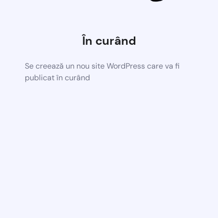
În curând
Se creează un nou site WordPress care va fi
publicat în curând